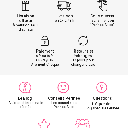
Livraison
Livraison
Colis discret
offerte
en 24 à 48 h
sans mention
"Périnée Shop"
à partir de 149
d'achats
Paiement
Retours et
sécurisé
échanges
CB-PayPal-
14 jours pour
Virement-Chèque
changer d'avis
Le Blog
Conseils Périnée
Questions
Articles et infos sur le
Les conseils de
fréquentes
périnée
Périnée Shop
FAQ spéciale Périnée