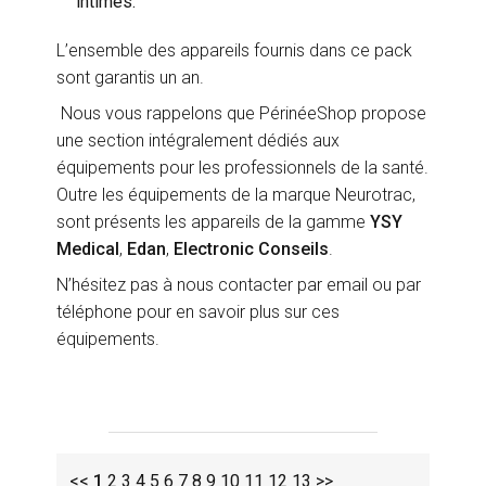
intimes.
L’ensemble des appareils fournis dans ce pack
sont garantis un an.
Nous vous rappelons que PérinéeShop propose
une section intégralement dédiés aux
équipements pour les professionnels de la santé.
Outre les équipements de la marque Neurotrac,
sont présents les appareils de la gamme
YSY
Medical
,
Edan
,
Electronic Conseils
.
N’hésitez pas à nous contacter par email ou par
téléphone pour en savoir plus sur ces
équipements.
<<
1
2
3
4
5
6
7
8
9
10
11
12
13
>>