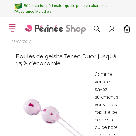
Rééducation périnéale : quelle prise en charge par
l'Assurance Maladie ?
0
MENU
05/03/2013
Boules de geisha Teneo Duo : jusqu’à
15 % d’économie
Comme
vous le
savez
sûrement si
vous êtes
habitué de
notre site
ou de note
blog, nous