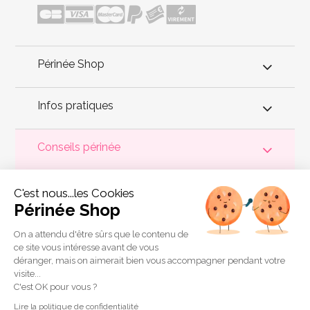
Périnée Shop
Infos pratiques
Conseils périnée
Votre
périnée
est précieux ! Il est donc primordial d'entretenir,
C'est nous...les Cookies
de muscler et de rééduquer le plancher pelvien
pour éviter les
problèmes d'
incontinence
, de pesanteur pelvienne, de manque
Périnée Shop
de sensations durant les rapports sexuels et de petites
fuites
urinaires
.
Périnée Shop
a sélectionné les meilleures solutions
pour la rééducation périnéale et pour l'auto-traitement de
On a attendu d'être sûrs que le contenu de
l'incontinence à domicile :
électrostimulateurs
,
appareils de
ce site vous intéresse avant de vous
biofeedback
,
cônes vaginaux
,
boules de Geisha
, sondes
déranger, mais on aimerait bien vous accompagner pendant votre
connectées et
accessoires pour exercices de Kegel
.
visite...
Copyright 2011 © Périnée Shop
C'est OK pour vous ?
Conditions générales de vente
Lire la politique de confidentialité