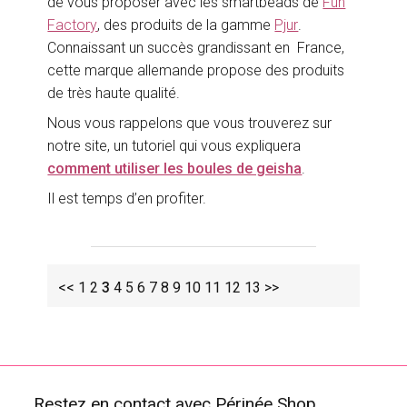
de vous proposer avec les smartbeads de
Fun
Factory
, des produits de la gamme
Pjur
.
Connaissant un succès grandissant en France,
cette marque allemande propose des produits
de très haute qualité.
Nous vous rappelons que vous trouverez sur
notre site, un tutoriel qui vous expliquera
comment utiliser les boules de geisha
.
Il est temps d’en profiter.
<<
1
2
3
4
5
6
7
8
9
10
11
12
13
>>
Restez en contact avec Périnée Shop