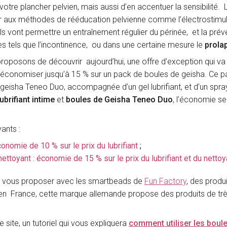
otre plancher pelvien, mais aussi d’en accentuer la sensibilité. 
er aux méthodes de rééducation pelvienne comme l’électrostimul
ls vont permettre un entraînement régulier du périnée, et la prév
s tels que l’incontinence, ou dans une certaine mesure le
prola
roposons de découvrir aujourd’hui, une offre d’exception qui va
’économiser jusqu’à 15 % sur un pack de boules de geisha. Ce p
eisha Teneo Duo, accompagnée d’un gel lubrifiant, et d’un spra
lubrifiant intime
et
boules de Geisha Teneo Duo
, l’économie se
vants :
onomie de 10 % sur le prix du lubrifiant
;
ttoyant : économie de 15 % sur le prix du lubrifiant et du nettoy
e vous proposer avec les smartbeads de
Fun Factory
, des produi
 en France, cette marque allemande propose des produits de tr
site, un tutoriel qui vous expliquera
comment utiliser les boul