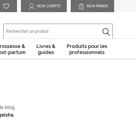
MON COMPTE
MON PANIER
0
rossesse &
Livres &
Produits pour les
ost-partum
guides
professionnels
e blog,
geisha
,