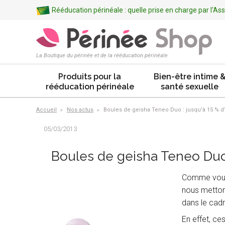
Rééducation périnéale : quelle prise en charge par l'A
La Boutique du périnée et de la rééducation périnéale
Produits pour la
Bien-être intime 
rééducation périnéale
santé sexuelle
Accueil
Nos actus
Boules de geisha Teneo Duo : jusqu’à 15 % 
05/03/2013
Boules de geisha Teneo Duo 
Comme vous 
nous mettons
dans le cadr
En effet, ce