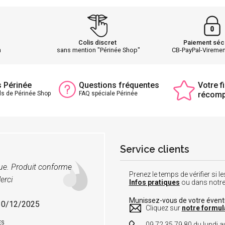
Colis discret
Paiement séc
h
sans mention "Périnée Shop"
CB-PayPal-Vireme
s Périnée
Questions fréquentes
Votre fi
ls de Périnée Shop
FAQ spéciale Périnée
récom
Service clients
vue. Produit conforme
Prenez le temps de vérifier si
erci
Infos pratiques
ou dans notr
Munissez-vous de votre éven
 30/12/2025
Cliquez sur
notre formul
ES
09 72 35 79 80 du lundi au