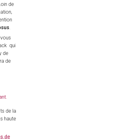
Loin de
ation,
ention
psus
.
 vous
ack qui
y de
ra de
ant.
ts de la
ès haute
es de