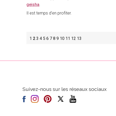
geisha
.
Il est temps d’en profiter.
1
2
3
4
5
6
7
8
9
10
11
12
13
Suivez-nous sur les réseaux sociaux