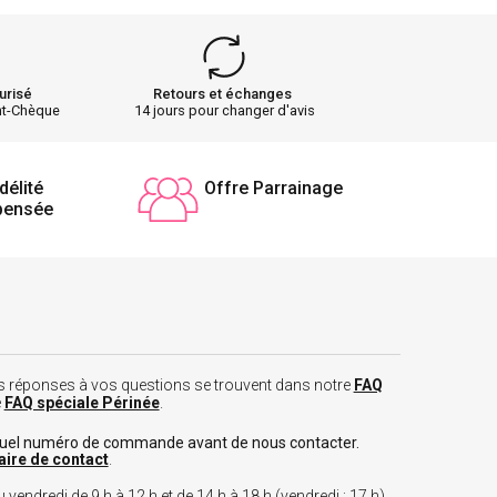
urisé
Retours et échanges
nt-Chèque
14 jours pour changer d'avis
délité
Offre Parrainage
pensée
 les réponses à vos questions se trouvent dans notre
FAQ
e
FAQ spéciale Périnée
.
tuel numéro de commande avant de nous contacter.
aire de contact
.
 vendredi de 9 h à 12 h et de 14 h à 18 h (vendredi : 17 h)