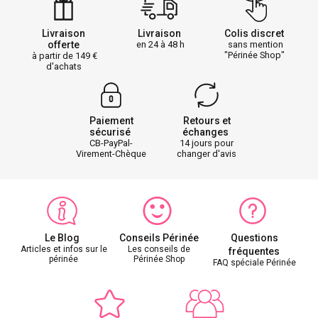
Livraison
Livraison
Colis discret
offerte
en 24 à 48 h
sans mention
"Périnée Shop"
à partir de 149
d'achats
Paiement
Retours et
sécurisé
échanges
CB-PayPal-
14 jours pour
Virement-Chèque
changer d'avis
Le Blog
Conseils Périnée
Questions
Articles et infos sur le
Les conseils de
fréquentes
périnée
Périnée Shop
FAQ spéciale Périnée