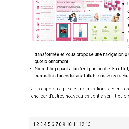
transformée et vous propose une navigation p
quotidiennement
Notre blog quant à lui n’est pas oublié. En eff
permettra d’accéder aux billets que vous recher
Nous espérons que ces modifications accentueront 
ligne, car d’autres nouveautés sont à venir très 
1
2
3
4
5
6
7
8
9
10
11
12
13