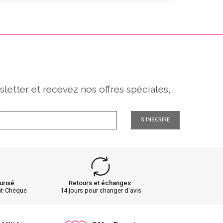
sletter et recevez nos offres spéciales,
.
S'INSCRIRE
urisé
Retours et échanges
nt-Chèque
14 jours pour changer d'avis