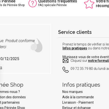
s Périnée
Questions fréquentes
Votre fi
ls de Périnée Shop
FAQ spéciale Périnée
récom
Service clients
vue. Produit conforme
Prenez le temps de vérifier si
erci
Infos pratiques
ou dans notr
Munissez-vous de votre éven
 30/12/2025
Cliquez sur
notre formul
ES
09 72 35 79 80 du lundi au
inée Shop
Infos pratiques
ommes-nous ?
Nos marques
tion des données
Aide à la commande
t partenaires
Livraison
-
Paiement
ws Périnée Shop
Retour et échange