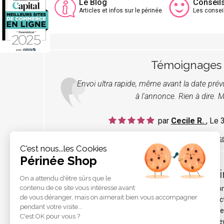
Le Blog
Conseil
Articles et infos sur le périnée
Les consei
Témoignages
Envoi ultra rapide, même avant la date pré
à l'annonce. Rien à dire. M
par
Cecile R.
, Le
LIRE TOUS LES TÉMOIGNAG
C'est nous...les Cookies
Périnée Shop
Pér
On a attendu d'être sûrs que le
contenu de ce site vous intéresse avant
Qui s
de vous déranger, mais on aimerait bien vous accompagner
Protec
pendant votre visite...
Liens e
C'est OK pour vous ?
Les ne