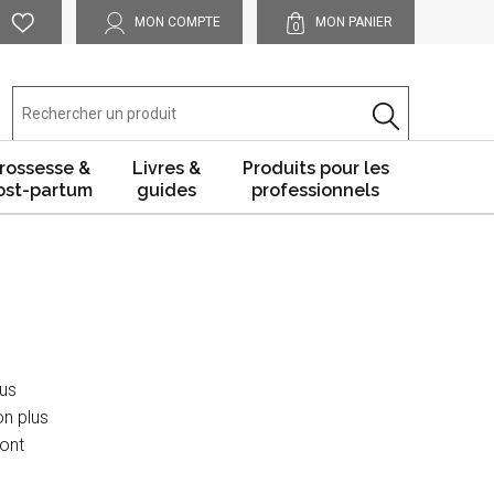
MON COMPTE
MON PANIER
0
rossesse &
Livres &
Produits pour les
ost-partum
guides
professionnels
ous
on plus
sont