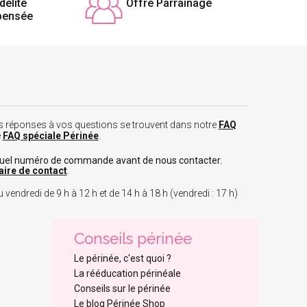
délité
Offre Parrainage
pensée
 les réponses à vos questions se trouvent dans notre
FAQ
e
FAQ spéciale Périnée
.
tuel numéro de commande avant de nous contacter.
aire de contact
.
 vendredi de 9 h à 12 h et de 14 h à 18 h (vendredi : 17 h)
Conseils périnée
Le périnée, c'est quoi ?
La rééducation périnéale
Conseils sur le périnée
Le blog Périnée Shop