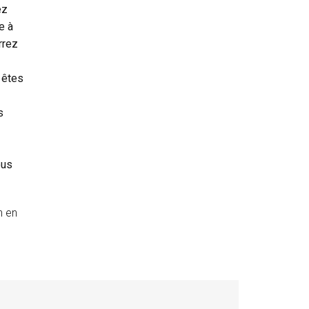
ez
e à
rrez
 êtes
is
ous
n en