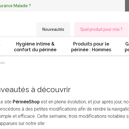
ssurance Maladie ?
Nouveautés
Quel produit pour moi ?
&
Hygiène intime &
Produits pour le
G
confort du périnée
périnée : Hommes
p
rir
veautés à découvrir
Le site
PérinéeShop
est en pleine évolution, et jour après jour, n
procédons à des petites modifications afin de rendre la navigati
simple et efficace. Cette semaine, trois modifications notables 
apparues sur notre site :