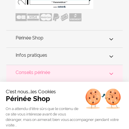
Périnée Shop
Infos pratiques
Conseils périnée
Votre
périnée
est précieux ! Il est donc primordial d'entretenir,
C'est nous...les Cookies
de muscler et de rééduquer le plancher pelvien
pour éviter les
problèmes d'
incontinence
, de pesanteur pelvienne, de manque
Périnée Shop
de sensations durant les rapports sexuels et de petites
fuites
urinaires
.
Périnée Shop
a sélectionné les meilleures solutions
pour la rééducation périnéale et pour l'auto-traitement de
On a attendu d'être sûrs que le contenu de
l'incontinence à domicile :
électrostimulateurs
,
appareils de
ce site vous intéresse avant de vous
biofeedback
,
cônes vaginaux
,
boules de Geisha
, sondes
déranger, mais on aimerait bien vous accompagner pendant votre
connectées et
accessoires pour exercices de Kegel
.
visite...