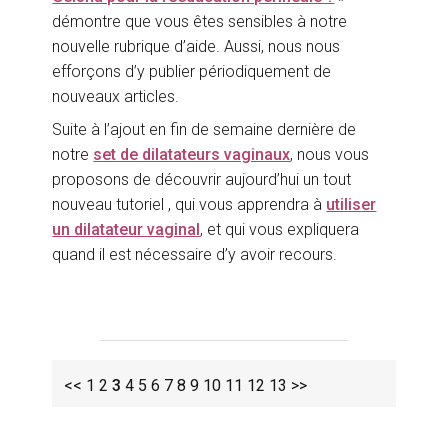
démontre que vous êtes sensibles à notre
nouvelle rubrique d’aide. Aussi, nous nous
efforçons d’y publier périodiquement de
nouveaux articles.
Suite à l’ajout en fin de semaine dernière de
notre
set de dilatateurs vaginaux
, nous vous
proposons de découvrir aujourd’hui un tout
nouveau tutoriel , qui vous apprendra à
utiliser
un dilatateur vaginal
, et qui vous expliquera
quand il est nécessaire d’y avoir recours.
<<
1
2
3
4
5
6
7
8
9
10
11
12
13
>>