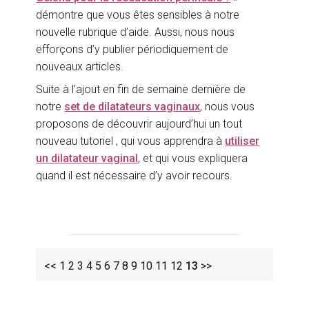
démontre que vous êtes sensibles à notre
nouvelle rubrique d’aide. Aussi, nous nous
efforçons d’y publier périodiquement de
nouveaux articles.
Suite à l’ajout en fin de semaine dernière de
notre
set de dilatateurs vaginaux
, nous vous
proposons de découvrir aujourd’hui un tout
nouveau tutoriel , qui vous apprendra à
utiliser
un dilatateur vaginal
, et qui vous expliquera
quand il est nécessaire d’y avoir recours.
<<
1
2
3
4
5
6
7
8
9
10
11
12
13
>>