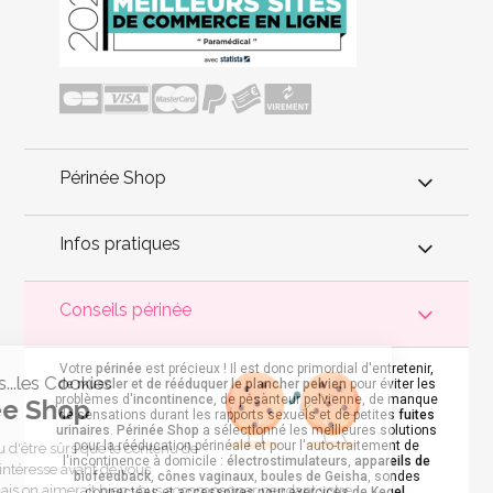
Périnée Shop
Infos pratiques
Conseils périnée
Votre
périnée
est précieux ! Il est donc primordial d'entretenir,
C'est nous...les Cookies
de muscler et de rééduquer le plancher pelvien
pour éviter les
problèmes d'
incontinence
, de pesanteur pelvienne, de manque
Périnée Shop
de sensations durant les rapports sexuels et de petites
fuites
urinaires
.
Périnée Shop
a sélectionné les meilleures solutions
pour la rééducation périnéale et pour l'auto-traitement de
On a attendu d'être sûrs que le contenu de
l'incontinence à domicile :
électrostimulateurs
,
appareils de
ce site vous intéresse avant de vous
biofeedback
,
cônes vaginaux
,
boules de Geisha
, sondes
déranger, mais on aimerait bien vous accompagner pendant votre
connectées et
accessoires pour exercices de Kegel
.