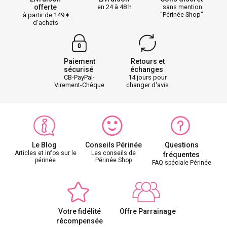
offerte
en 24 à 48 h
sans mention
"Périnée Shop"
à partir de 149
d'achats
Paiement
Retours et
sécurisé
échanges
CB-PayPal-
14 jours pour
Virement-Chèque
changer d'avis
Le Blog
Conseils Périnée
Questions
Articles et infos sur le
Les conseils de
fréquentes
périnée
Périnée Shop
FAQ spéciale Périnée
Votre fidélité
Offre Parrainage
récompensée