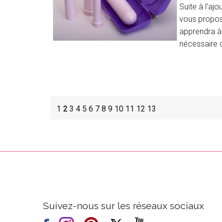
Suite à l’aj
vous proposo
apprendra 
nécessaire d
1
2
3
4
5
6
7
8
9
10
11
12
13
Suivez-nous sur les réseaux sociaux