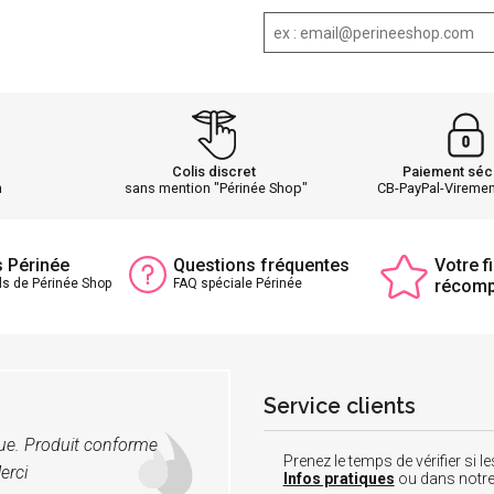
Colis discret
Paiement séc
h
sans mention "Périnée Shop"
CB-PayPal-Vireme
s Périnée
Questions fréquentes
Votre fi
ls de Périnée Shop
FAQ spéciale Périnée
récom
Service clients
vue. Produit conforme
Prenez le temps de vérifier si
erci
Infos pratiques
ou dans notr