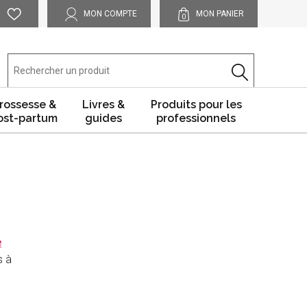
MON COMPTE
MON PANIER
0
rossesse &
Livres &
Produits pour les
ost-partum
guides
professionnels
e
s à