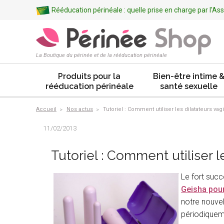
Rééducation périnéale : quelle prise en charge par l'A
La Boutique du périnée et de la rééducation périnéale
Produits pour la
Bien-être intime 
rééducation périnéale
santé sexuelle
Accueil
Nos actus
Tutoriel : Comment utiliser les dilatateurs vag
11/02/2013
Tutoriel : Comment utiliser l
Le fort succ
Geisha pour
notre nouvel
périodiquem