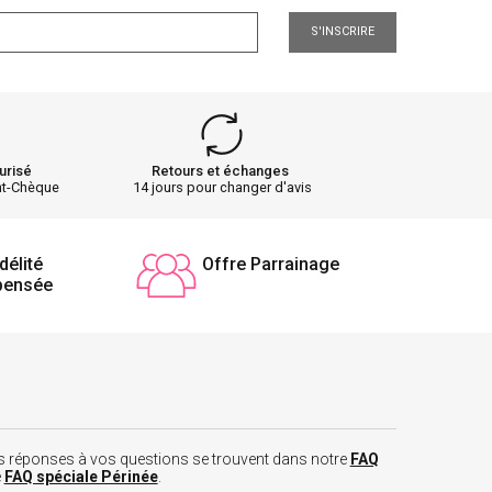
S'INSCRIRE
urisé
Retours et échanges
nt-Chèque
14 jours pour changer d'avis
délité
Offre Parrainage
pensée
 les réponses à vos questions se trouvent dans notre
FAQ
e
FAQ spéciale Périnée
.