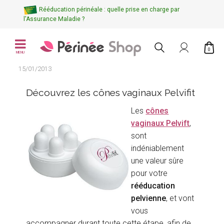
Rééducation périnéale : quelle prise en charge par
l'Assurance Maladie ?
0
MENU
15/01/2013
Découvrez les cônes vaginaux Pelvifit
Les
cônes
vaginaux Pelvift
,
sont
indéniablement
une valeur sûre
pour votre
rééducation
pelvienne
, et vont
vous
accompagner durant toute cette étape, afin de