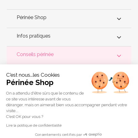
Périnée Shop
Infos pratiques
Conseils périnée
Votre
périnée
est précieux ! Il est donc primordial d'entretenir,
C'est nous...les Cookies
de muscler et de rééduquer le plancher pelvien
pour éviter les
problèmes d'
incontinence
, de pesanteur pelvienne, de manque
Périnée Shop
de sensations durant les rapports sexuels et de petites
fuites
urinaires
.
Périnée Shop
a sélectionné les meilleures solutions
pour la rééducation périnéale et pour l'auto-traitement de
On a attendu d'être sûrs que le contenu de
l'incontinence à domicile :
électrostimulateurs
,
appareils de
ce site vous intéresse avant de vous
biofeedback
,
cônes vaginaux
,
boules de Geisha
, sondes
déranger, mais on aimerait bien vous accompagner pendant votre
connectées et
accessoires pour exercices de Kegel
.
visite...
Copyright 2011 © Périnée Shop
C'est OK pour vous ?
Conditions générales de vente
Lire la politique de confidentialité
Mentions légales
Consentements certifiés par