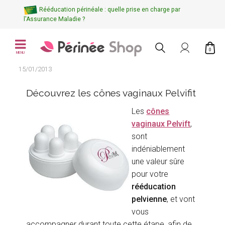
Rééducation périnéale : quelle prise en charge par
l'Assurance Maladie ?
0
MENU
15/01/2013
Découvrez les cônes vaginaux Pelvifit
Les
cônes
vaginaux Pelvift
,
sont
indéniablement
une valeur sûre
pour votre
rééducation
pelvienne
, et vont
vous
accompagner durant toute cette étape, afin de