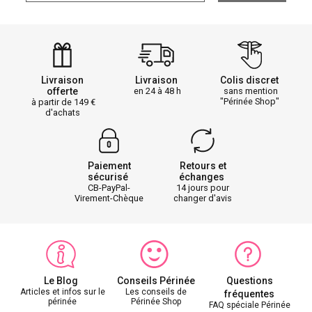
Livraison
Livraison
Colis discret
offerte
en 24 à 48 h
sans mention
"Périnée Shop"
à partir de 149
d'achats
Paiement
Retours et
sécurisé
échanges
CB-PayPal-
14 jours pour
Virement-Chèque
changer d'avis
Le Blog
Conseils Périnée
Questions
Articles et infos sur le
Les conseils de
fréquentes
périnée
Périnée Shop
FAQ spéciale Périnée