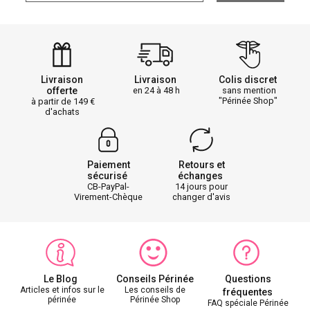
Livraison
Livraison
Colis discret
offerte
en 24 à 48 h
sans mention
"Périnée Shop"
à partir de 149
d'achats
Paiement
Retours et
sécurisé
échanges
CB-PayPal-
14 jours pour
Virement-Chèque
changer d'avis
Le Blog
Conseils Périnée
Questions
Articles et infos sur le
Les conseils de
fréquentes
périnée
Périnée Shop
FAQ spéciale Périnée