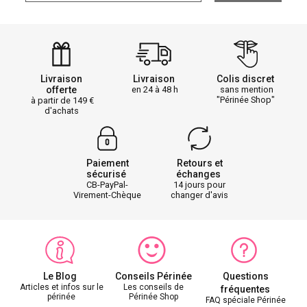
Livraison
Livraison
Colis discret
offerte
en 24 à 48 h
sans mention
"Périnée Shop"
à partir de 149
d'achats
Paiement
Retours et
sécurisé
échanges
CB-PayPal-
14 jours pour
Virement-Chèque
changer d'avis
Le Blog
Conseils Périnée
Questions
Articles et infos sur le
Les conseils de
fréquentes
périnée
Périnée Shop
FAQ spéciale Périnée