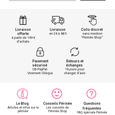
Livraison
Livraison
Colis discret
offerte
en 24 à 48 h
sans mention
"Périnée Shop"
à partir de 149
d'achats
Paiement
Retours et
sécurisé
échanges
CB-PayPal-
14 jours pour
Virement-Chèque
changer d'avis
Le Blog
Conseils Périnée
Questions
Articles et infos sur le
Les conseils de
fréquentes
périnée
Périnée Shop
FAQ spéciale Périnée