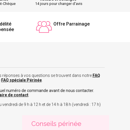
nt-Chèque
14 jours pour changer d'avis
délité
Offre Parrainage
pensée
 les réponses à vos questions se trouvent dans notre
FAQ
e
FAQ spéciale Périnée
.
tuel numéro de commande avant de nous contacter.
aire de contact
.
 vendredi de 9 h à 12 h et de 14 h à 18 h (vendredi : 17 h)
Conseils périnée