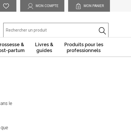
MON COMPTE
MON PANIER
0
rossesse &
Livres &
Produits pour les
ost-partum
guides
professionnels
dans le
que