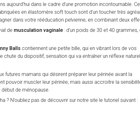
s aujourd’hui dans le cadre d’une promotion incontournable. C
abriquées en élastomère soft touch sont d’un toucher très agréab
ner dans votre rééducation pelvienne, en combinant deux effe
vail de
musculation vaginale
: d’un poids de 30 et 40 grammes,
nny Balls
contiennent une petite bille, qui en vibrant lors de vos
chute du dispositif, sensation qui va entraîner un réflexe nature
x futures mamans qui désirent préparer leur périnée avant la
 pouvoir muscler leur périnée, mais aussi accroitre la sensibili
en début de ménopause.
a ? N’oubliez pas de découvrir sur notre site le tutoriel suivant :