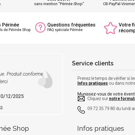
h
sans mention "Périnée Shop"
CB-PayPal-Vireme
s Périnée
Questions fréquentes
Votre fi
ls de Périnée Shop
FAQ spéciale Périnée
récom
Service clients
vue. Produit conforme
Prenez le temps de vérifier si
erci
Infos pratiques
ou dans notr
Munissez-vous de votre éven
 30/12/2025
Cliquez sur
notre formul
ES
09 72 35 79 80 du lundi au
inée Shop
Infos pratiques