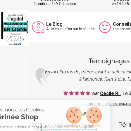
à partir de 149 € d'achats
en 24 à 48 
Le Blog
Conseil
Articles et infos sur le périnée
Les consei
Témoignages
Envoi ultra rapide, même avant la date pré
à l'annonce. Rien à dire. M
par
Cecile R.
, Le
LIRE TOUS LES TÉMOIGNAG
C'est nous...les Cookies
Périnée Shop
Pér
On a attendu d'être sûrs que le