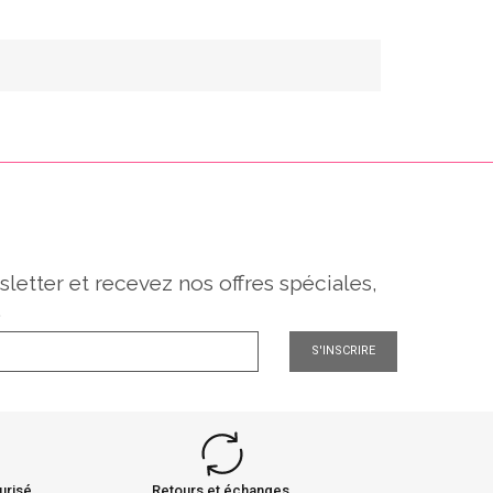
sletter et recevez nos offres spéciales,
.
S'INSCRIRE
urisé
Retours et échanges