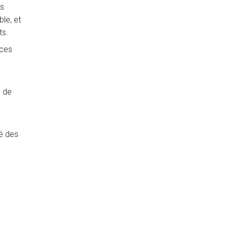
es
le, et
ts.
 ces
l de
té des