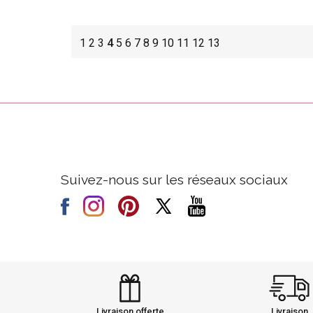
1
2
3
4
5
6
7
8
9
10
11
12
13
Suivez-nous sur les réseaux sociaux
Livraison offerte
Livraison