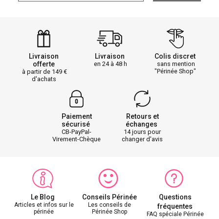
Livraison
Livraison
Colis discret
offerte
en 24 à 48 h
sans mention
"Périnée Shop"
à partir de 149
d'achats
Paiement
Retours et
sécurisé
échanges
CB-PayPal-
14 jours pour
Virement-Chèque
changer d'avis
Le Blog
Conseils Périnée
Questions
Articles et infos sur le
Les conseils de
fréquentes
périnée
Périnée Shop
FAQ spéciale Périnée