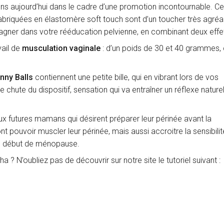
s aujourd’hui dans le cadre d’une promotion incontournable. C
abriquées en élastomère soft touch sont d’un toucher très agréab
ner dans votre rééducation pelvienne, en combinant deux effe
vail de
musculation vaginale
: d’un poids de 30 et 40 grammes,
nny Balls
contiennent une petite bille, qui en vibrant lors de vos
chute du dispositif, sensation qui va entraîner un réflexe nature
x futures mamans qui désirent préparer leur périnée avant la
 pouvoir muscler leur périnée, mais aussi accroitre la sensibili
en début de ménopause.
a ? N’oubliez pas de découvrir sur notre site le tutoriel suivant :