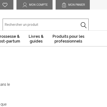
MON COMPTE
MON PANIER
0
rossesse &
Livres &
Produits pour les
ost-partum
guides
professionnels
dans le
que