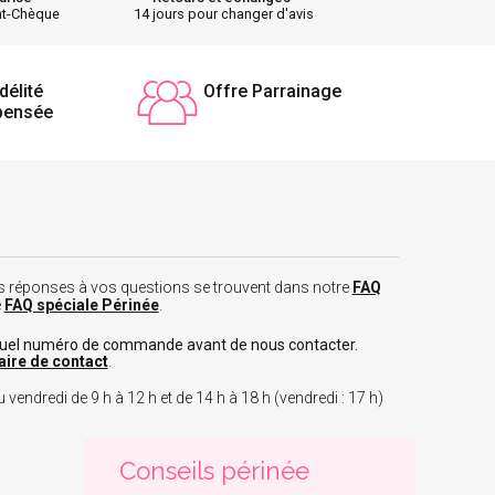
nt-Chèque
14 jours pour changer d'avis
délité
Offre Parrainage
pensée
 les réponses à vos questions se trouvent dans notre
FAQ
e
FAQ spéciale Périnée
.
tuel numéro de commande avant de nous contacter.
aire de contact
.
 vendredi de 9 h à 12 h et de 14 h à 18 h (vendredi : 17 h)
Conseils périnée