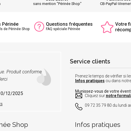
h
sans mention "Périnée Shop"
CB-PayPal-Vireme
s Périnée
Questions fréquentes
Votre fi
ls de Périnée Shop
FAQ spéciale Périnée
récom
Service clients
vue. Produit conforme
Prenez le temps de vérifier si
erci
Infos pratiques
ou dans notr
Munissez-vous de votre éven
 30/12/2025
Cliquez sur
notre formul
ES
09 72 35 79 80 du lundi au
inée Shop
Infos pratiques