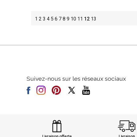
1
2
3
4
5
6
7
8
9
10
11
12
13
Suivez-nous sur les réseaux sociaux
Livraison offerte
Livraison