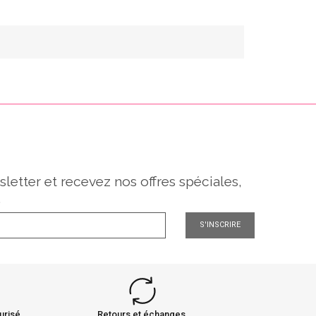
sletter et recevez nos offres spéciales,
.
S'INSCRIRE
urisé
Retours et échanges