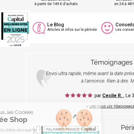
à partir de 149 € d'achats
en 24 à 48 
Le Blog
Conseil
Articles et infos sur le périnée
Les consei
Témoignages
Envoi ultra rapide, même avant la date pré
à l'annonce. Rien à dire. M
par
Cecile R.
, Le
LIRE TOUS LES TÉMOIGNAG
C'est nous...les Cookies
Périnée Shop
Pér
On a attendu d'être sûrs que le