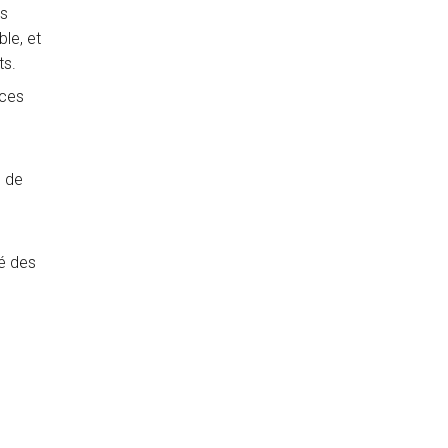
es
le, et
ts.
 ces
l de
té des