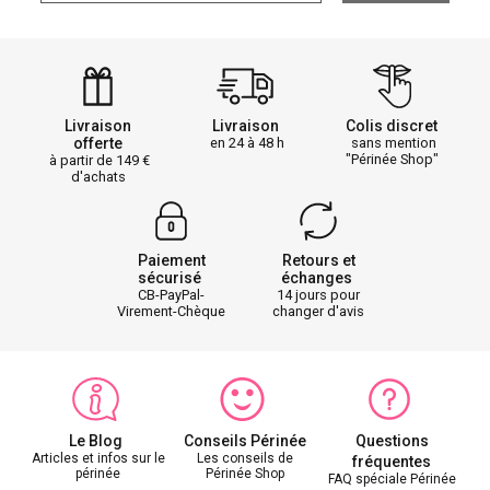
Livraison
Livraison
Colis discret
offerte
en 24 à 48 h
sans mention
"Périnée Shop"
à partir de 149
d'achats
Paiement
Retours et
sécurisé
échanges
CB-PayPal-
14 jours pour
Virement-Chèque
changer d'avis
Le Blog
Conseils Périnée
Questions
Articles et infos sur le
Les conseils de
fréquentes
périnée
Périnée Shop
FAQ spéciale Périnée