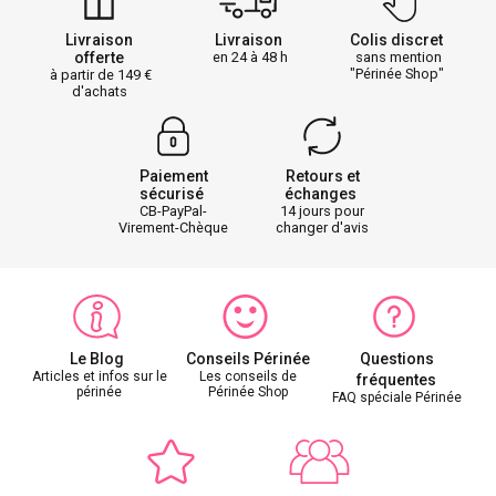
Livraison
Livraison
Colis discret
offerte
en 24 à 48 h
sans mention
"Périnée Shop"
à partir de 149
d'achats
Paiement
Retours et
sécurisé
échanges
CB-PayPal-
14 jours pour
Virement-Chèque
changer d'avis
Le Blog
Conseils Périnée
Questions
Articles et infos sur le
Les conseils de
fréquentes
périnée
Périnée Shop
FAQ spéciale Périnée