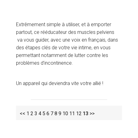
Extrêmement simple à utiliser, et à emporter
partout, ce rééducateur des muscles pelviens
va vous guider, avec une voix en français, dans
des étapes clés de votre vie intime, en vous
permettant notamment de lutter contre les
problèmes d’incontinence.
Un appareil qui deviendra vite votre allié !
<<
1
2
3
4
5
6
7
8
9
10
11
12
13
>>