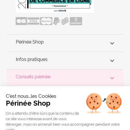
Périnée Shop
Infos pratiques
Conseils périnée
Votre
périnée
est précieux ! Il est donc primordial d'entretenir,
C'est nous...les Cookies
de muscler et de rééduquer le plancher pelvien
pour éviter les
problèmes d'
incontinence
, de pesanteur pelvienne, de manque
Périnée Shop
de sensations durant les rapports sexuels et de petites
fuites
urinaires
.
Périnée Shop
a sélectionné les meilleures solutions
pour la rééducation périnéale et pour l'auto-traitement de
On a attendu d'être sûrs que le contenu de
l'incontinence à domicile :
électrostimulateurs
,
appareils de
ce site vous intéresse avant de vous
biofeedback
,
cônes vaginaux
,
boules de Geisha
, sondes
déranger, mais on aimerait bien vous accompagner pendant votre
connectées et
accessoires pour exercices de Kegel
.
visite...