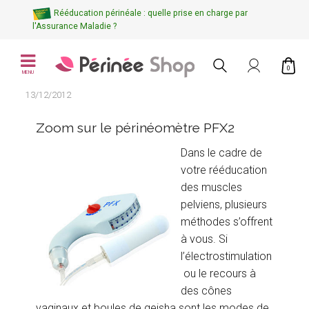
Rééducation périnéale : quelle prise en charge par
l'Assurance Maladie ?
0
MENU
13/12/2012
Zoom sur le périnéomètre PFX2
Dans le cadre de
votre rééducation
des muscles
pelviens, plusieurs
méthodes s’offrent
à vous. Si
l’électrostimulation
ou le recours à
des cônes
vaginaux et boules de geisha sont les modes de