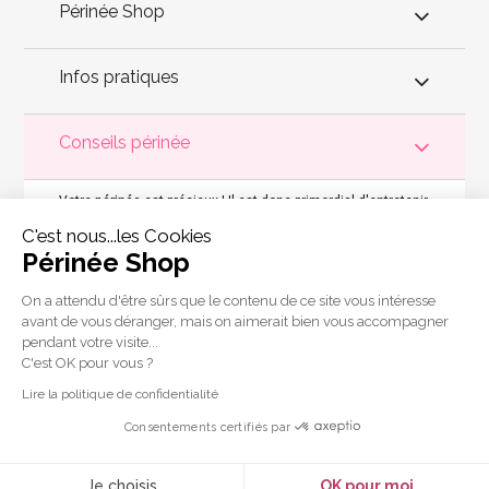
Périnée Shop
Infos pratiques
Conseils périnée
Votre
périnée
est précieux ! Il est donc primordial d'entretenir,
de muscler et de rééduquer le plancher pelvien
pour éviter les
problèmes d'
incontinence
, de pesanteur pelvienne, de manque
C'est nous...les Cookies
de sensations durant les rapports sexuels et de petites
fuites
Périnée Shop
urinaires
.
Périnée Shop
a sélectionné les meilleures solutions
pour la rééducation périnéale et pour l'auto-traitement de
l'incontinence à domicile :
électrostimulateurs
,
appareils de
On a attendu d'être sûrs que le contenu de ce site vous intéresse
biofeedback
,
cônes vaginaux
,
boules de Geisha
, sondes
avant de vous déranger, mais on aimerait bien vous accompagner
connectées et
accessoires pour exercices de Kegel
.
pendant votre visite...
Copyright 2011 © Périnée Shop
C'est OK pour vous ?
Conditions générales de vente
Lire la politique de confidentialité
Mentions légales
Consentements certifiés par
Plan du site
Crédits
Je choisis
OK pour moi