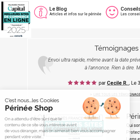
Le Blog
Conseil
Articles et infos sur le périnée
Les consei
Témoignages
Envoi ultra rapide, même avant la date pré
à l'annonce. Rien à dire. M
par
Cecile R.
, Le
LIRE TOUS LES TÉMOIGNAG
C'est nous...les Cookies
Périnée Shop
Pér
On a attendu d'être sûrs que le
contenu de ce site vous intéresse avant
Qui s
de vous déranger, mais on aimerait bien vous accompagner
Protec
pendant votre visite...
Liens e