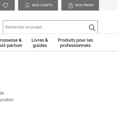
MON COMPTE
MON PANIER
0
rossesse &
Livres &
Produits pour les
ost-partum
guides
professionnels
 de
ducation