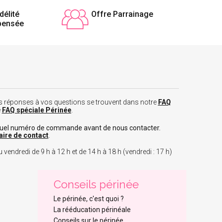
délité
Offre Parrainage
pensée
 les réponses à vos questions se trouvent dans notre
FAQ
e
FAQ spéciale Périnée
.
tuel numéro de commande avant de nous contacter.
aire de contact
.
 vendredi de 9 h à 12 h et de 14 h à 18 h (vendredi : 17 h)
Conseils périnée
Le périnée, c'est quoi ?
La rééducation périnéale
Conseils sur le périnée