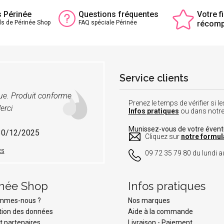
s Périnée
Questions fréquentes
Votre fi
ls de Périnée Shop
FAQ spéciale Périnée
récom
Service clients
vue. Produit conforme
Prenez le temps de vérifier si
erci
Infos pratiques
ou dans notr
Munissez-vous de votre éven
 30/12/2025
Cliquez sur
notre formul
ES
09 72 35 79 80 du lundi au
inée Shop
Infos pratiques
ommes-nous ?
Nos marques
tion des données
Aide à la commande
t partenaires
Livraison
-
Paiement