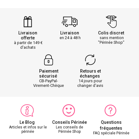
Livraison
Livraison
Colis discret
offerte
en 24 à 48 h
sans mention
"Périnée Shop"
à partir de 149
d'achats
Paiement
Retours et
sécurisé
échanges
CB-PayPal-
14 jours pour
Virement-Chèque
changer d'avis
Le Blog
Conseils Périnée
Questions
Articles et infos sur le
Les conseils de
fréquentes
périnée
Périnée Shop
FAQ spéciale Périnée