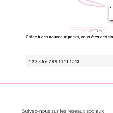
Grâce à ces nouveaux packs, vous êtes certains
1
2
3
4
5
6
7
8
9
10
11
12
13
Suivez-nous sur les réseaux sociaux