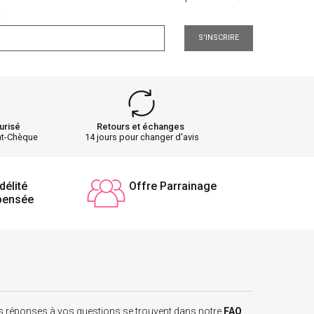
.
S'INSCRIRE
urisé
Retours et échanges
nt-Chèque
14 jours pour changer d'avis
délité
Offre Parrainage
pensée
 les réponses à vos questions se trouvent dans notre
FAQ