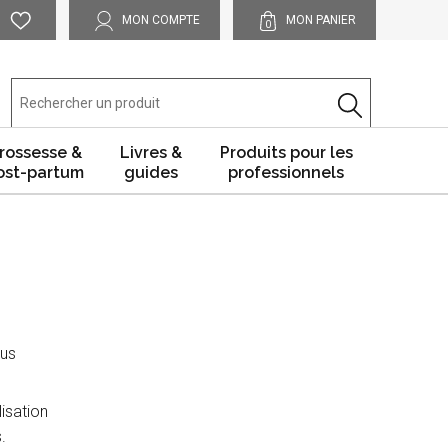
MON COMPTE
MON PANIER
0
rossesse &
Livres &
Produits pour les
ost-partum
guides
professionnels
lus
lisation
.