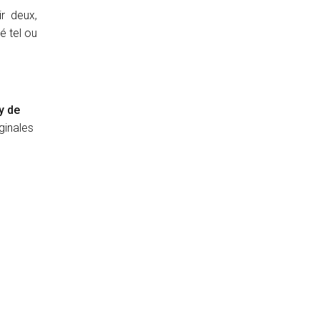
ir deux,
é tel ou
y de
ginales