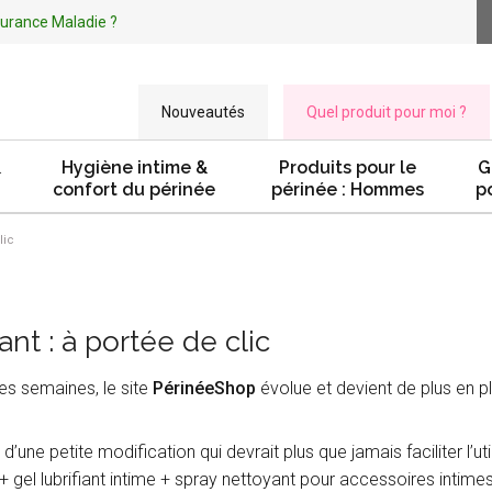
ssurance Maladie ?
Nouveautés
Quel produit pour moi ?
&
Hygiène intime &
Produits pour le
G
confort du périnée
périnée : Hommes
p
lic
ant : à portée de clic
s semaines, le site
PérinéeShop
évolue et devient de plus en p
’une petite modification qui devrait plus que jamais faciliter l’uti
it + gel lubrifiant intime + spray nettoyant pour accessoires intimes