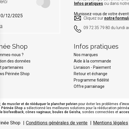
erci
Infos pratiques
ou dans notr
Munissez-vous de votre éven
 30/12/2025
Cliquez sur
notre formul
ES
09 72 35 79 80 du lundi au
inée Shop
Infos pratiques
ommes-nous ?
Nos marques
tion des données
Aide à la commande
t partenaires
Livraison
-
Paiement
ws Périnée Shop
Retour et échange
Programme fidélité
Offre parrainage
r,
de muscler et de rééduquer le plancher pelvien
pour éviter les problèmes d'
inc
.
Périnée Shop
a sélectionné les meilleures solutions pour la rééducation périnéal
de biofeedback
,
cônes vaginaux
,
boules de Geisha
, sondes connectées et
acces
s Options
ètres de confidentialité, en garantissant la conformité avec le
rinée Shop
Conditions générales de vente
Mentions légales