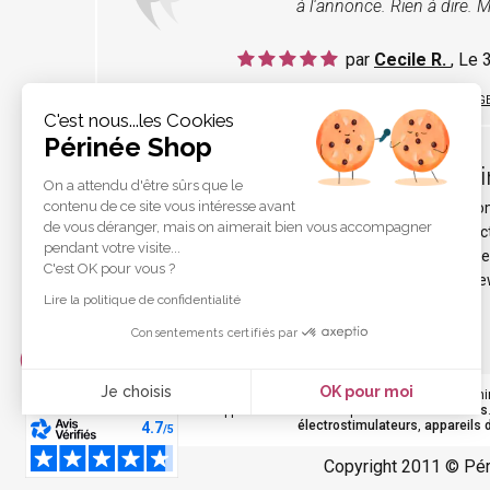
à l'annonce. Rien à dire. M
par
Cecile R.
, Le
LIRE TOUS LES TÉMOIGNAG
C'est nous...les Cookies
Périnée Shop
Pér
On a attendu d'être sûrs que le
contenu de ce site vous intéresse avant
Qui s
de vous déranger, mais on aimerait bien vous accompagner
Protec
pendant votre visite...
Liens e
C'est OK pour vous ?
Les ne
Lire la politique de confidentialité
Consentements certifiés par
Je choisis
OK pour moi
Votre
périnée
est précieux ! Il est donc primordial d'entreteni
durant les rapports sexuels et de petites
fuites urinaires
Axeptio consent
électrostimulateurs
,
appareils 
Plateforme de Gestion du Consentement : Personnalisez vo
Notre plateforme vous permet d'adapter et de gérer vos param
Copyright 2011 © Pé