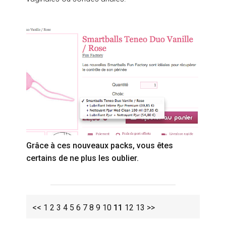
Grâce à ces nouveaux packs, vous êtes
certains de ne plus les oublier.
<<
1
2
3
4
5
6
7
8
9
10
11
12
13
>>