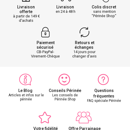
Livraison
Livraison
Colis discret
offerte
en 24 à 48 h
sans mention
"Périnée Shop"
à partir de 149
d'achats
Paiement
Retours et
sécurisé
échanges
CB-PayPal-
14 jours pour
Virement-Chèque
changer d'avis
Le Blog
Conseils Périnée
Questions
Articles et infos sur le
Les conseils de
fréquentes
périnée
Périnée Shop
FAQ spéciale Périnée
Votre fidélité
Offre Parrainage