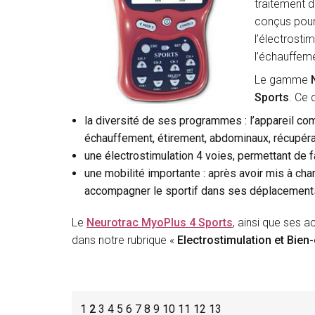
traitement d
conçus pour 
l’électrosti
l’échauffeme
Le gamme
Sports
. Ce 
la diversité de ses programmes : l’appareil c
échauffement, étirement, abdominaux, récupéra
une électrostimulation 4 voies, permettant de 
une mobilité importante : après avoir mis à char
accompagner le sportif dans ses déplacements
Le
Neurotrac MyoPlus 4 Sports
, ainsi que ses 
dans notre rubrique «
Electrostimulation et Bien-
1
2
3
4
5
6
7
8
9
10
11
12
13