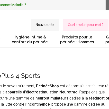
ssurance Maladie ?
Nouveautés
Quel produit pour moi ?
&
Hygiène intime &
Produits pour le
G
confort du périnée
périnée : Hommes
p
Plus 4 Sports
 le savez sûrement,
PérinéeShop
est désormais distributeur ré
e d’
appareils d’électrostimulation Neurotrac
. Rappelons que
 outre une gamme de
neurostimulateurs
dédiés à la
rééducatio
la lutte contre l’i
ncontinence
, propose une gamme dédiée au