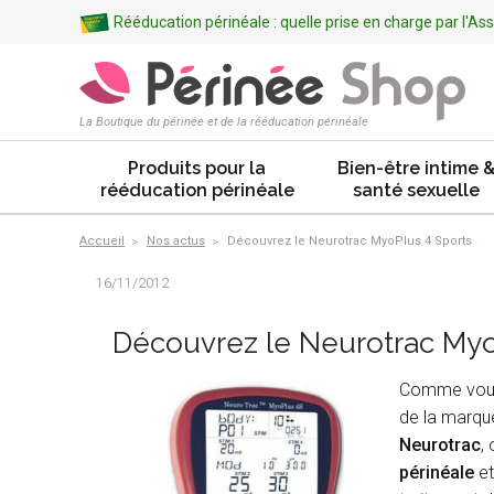
Rééducation périnéale : quelle prise en charge par l'A
La Boutique du périnée et de la rééducation périnéale
Produits pour la
Bien-être intime 
rééducation périnéale
santé sexuelle
Accueil
Nos actus
Découvrez le Neurotrac MyoPlus 4 Sports
16/11/2012
Découvrez le Neurotrac Myo
Comme vous
de la marqu
Neurotrac
,
périnéale
et 