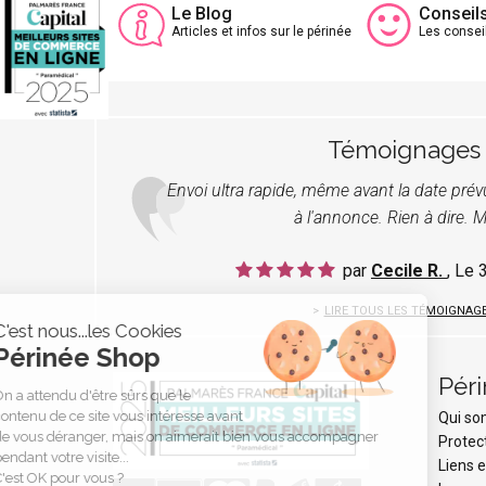
Le Blog
Conseil
Articles et infos sur le périnée
Les consei
Témoignages
Envoi ultra rapide, même avant la date pré
à l'annonce. Rien à dire. M
par
Cecile R.
, Le
LIRE TOUS LES TÉMOIGNAG
C'est nous...les Cookies
Périnée Shop
Pér
On a attendu d'être sûrs que le
contenu de ce site vous intéresse avant
Qui s
de vous déranger, mais on aimerait bien vous accompagner
Protec
pendant votre visite...
Liens e
C'est OK pour vous ?