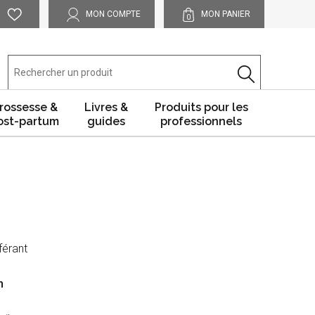
MON COMPTE
MON PANIER
0
rossesse &
Livres &
Produits pour les
ost-partum
guides
professionnels
férant
n