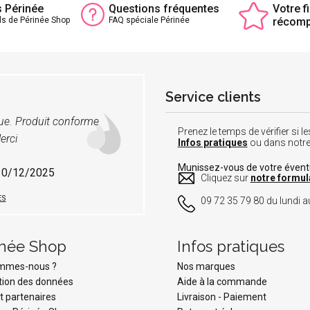
s Périnée
Questions fréquentes
Votre fi
ls de Périnée Shop
FAQ spéciale Périnée
récom
Service clients
vue. Produit conforme
Prenez le temps de vérifier si
erci
Infos pratiques
ou dans notr
Munissez-vous de votre éven
 30/12/2025
Cliquez sur
notre formul
ES
09 72 35 79 80 du lundi au
inée Shop
Infos pratiques
ommes-nous ?
Nos marques
tion des données
Aide à la commande
t partenaires
Livraison
-
Paiement