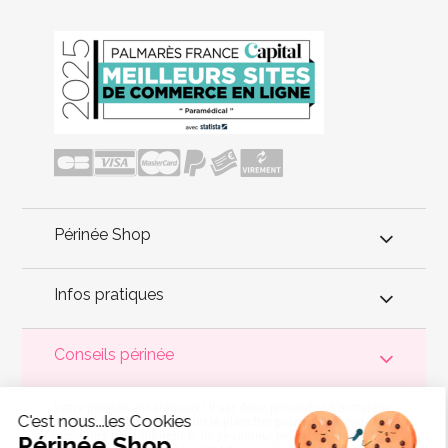
Périnée Shop
Infos pratiques
Conseils périnée
Votre
périnée
est précieux ! Il est donc primordial d'entretenir,
C'est nous...les Cookies
de muscler et de rééduquer le plancher pelvien
pour éviter les
problèmes d'
incontinence
, de pesanteur pelvienne, de manque
Périnée Shop