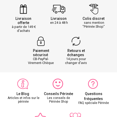
Livraison
Livraison
Colis discret
offerte
en 24 à 48 h
sans mention
"Périnée Shop"
à partir de 149
d'achats
Paiement
Retours et
sécurisé
échanges
CB-PayPal-
14 jours pour
Virement-Chèque
changer d'avis
Le Blog
Conseils Périnée
Questions
Articles et infos sur le
Les conseils de
fréquentes
périnée
Périnée Shop
FAQ spéciale Périnée