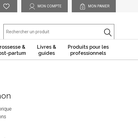
MON COMPTE
MON PANIER
0
rossesse &
Livres &
Produits pour les
ost-partum
guides
professionnels
hon
brique
ons