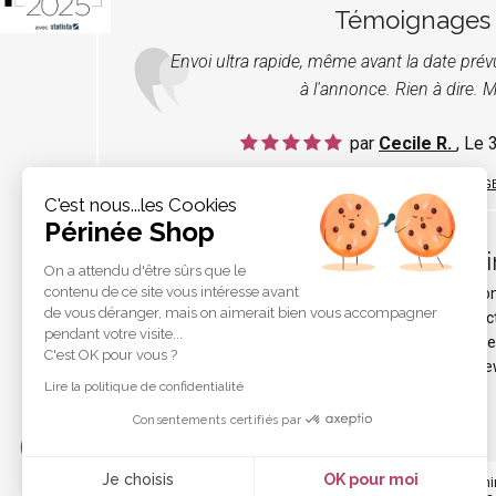
Témoignages
Envoi ultra rapide, même avant la date pré
à l'annonce. Rien à dire. M
par
Cecile R.
, Le
LIRE TOUS LES TÉMOIGNAG
C'est nous...les Cookies
Périnée Shop
Pér
On a attendu d'être sûrs que le
contenu de ce site vous intéresse avant
Qui s
de vous déranger, mais on aimerait bien vous accompagner
Protec
pendant votre visite...
Liens e
C'est OK pour vous ?
Les ne
Lire la politique de confidentialité
Consentements certifiés par
Je choisis
OK pour moi
Votre
périnée
est précieux ! Il est donc primordial d'entreteni