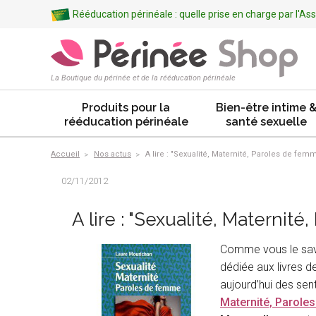
Rééducation périnéale : quelle prise en charge par l'A
La Boutique du périnée et de la rééducation périnéale
Produits pour la
Bien-être intime 
rééducation périnéale
santé sexuelle
Accueil
Nos actus
A lire : "Sexualité, Maternité, Paroles de f
02/11/2012
A lire : "Sexualité, Materni
Comme vous le save
dédiée aux livres d
aujourd’hui des sen
Maternité, Parol