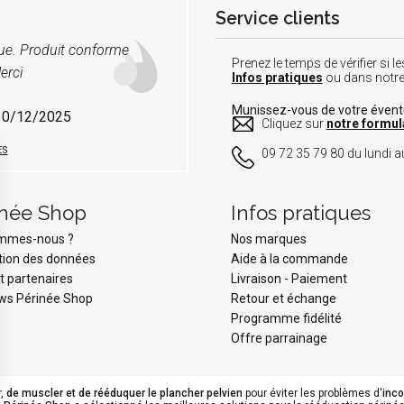
Service clients
vue. Produit conforme
Prenez le temps de vérifier si
erci
Infos pratiques
ou dans notr
Munissez-vous de votre éven
 30/12/2025
Cliquez sur
notre formul
ES
09 72 35 79 80 du lundi au
inée Shop
Infos pratiques
ommes-nous ?
Nos marques
tion des données
Aide à la commande
t partenaires
Livraison
-
Paiement
ws Périnée Shop
Retour et échange
Programme fidélité
Offre parrainage
r,
de muscler et de rééduquer le plancher pelvien
pour éviter les problèmes d'
inc