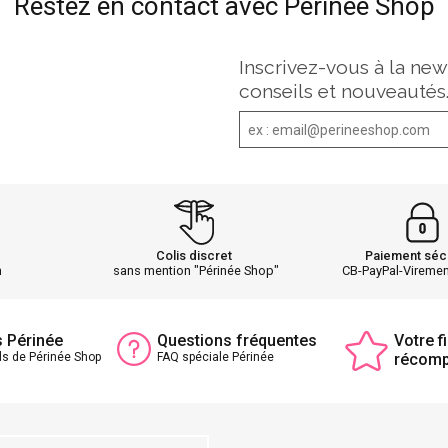
Restez en contact avec Périnée Shop
Inscrivez-vous à la new
conseils et nouveautés
Colis discret
Paiement séc
h
sans mention "Périnée Shop"
CB-PayPal-Vireme
s Périnée
Questions fréquentes
Votre fi
ls de Périnée Shop
FAQ spéciale Périnée
récom