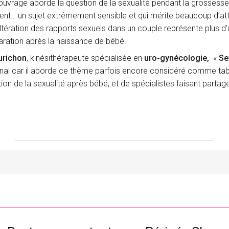
 ouvrage aborde la question de la sexualité pendant la grossesse
nt… un sujet extrêmement sensible et qui mérite beaucoup d’att
altération des rapports sexuels dans un couple représente plus d’u
ration après la naissance de bébé.
urichon
, kinésithérapeute spécialisée en
uro-gynécologie,
«
Se
ginal car il aborde ce thème parfois encore considéré comme ta
n de la sexualité après bébé, et de spécialistes faisant partage