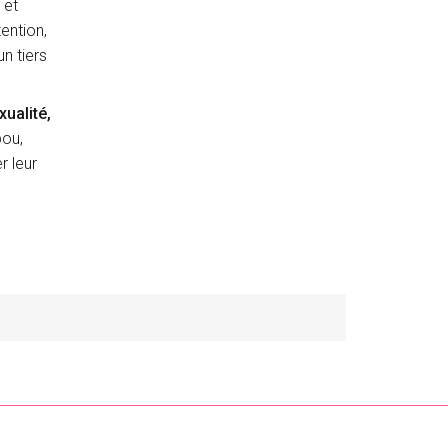
 et
ention,
n tiers
xualité,
bou,
r leur