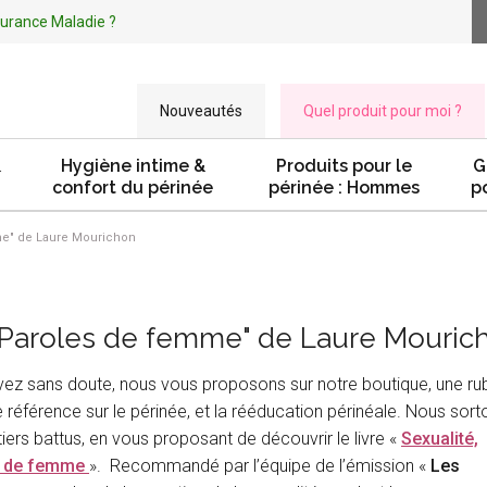
ssurance Maladie ?
Nouveautés
Quel produit pour moi ?
&
Hygiène intime &
Produits pour le
G
confort du périnée
périnée : Hommes
p
emme" de Laure Mourichon
té, Paroles de femme" de Laure Mouric
z sans doute, nous vous proposons sur notre boutique, une ru
e référence sur le périnée, et la rééducation périnéale. Nous sort
tiers battus, en vous proposant de découvrir le livre «
Sexualité,
es de femme
». Recommandé par l’équipe de l’émission «
Les