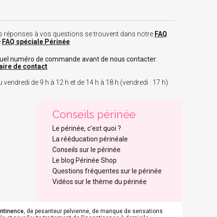
 les réponses à vos questions se trouvent dans notre
FAQ
e
FAQ spéciale Périnée
.
tuel numéro de commande avant de nous contacter.
aire de contact
.
 vendredi de 9 h à 12 h et de 14 h à 18 h (vendredi : 17 h)
Conseils périnée
Le périnée, c'est quoi ?
La rééducation périnéale
Conseils sur le périnée
Le blog Périnée Shop
Questions fréquentes sur le périnée
Vidéos sur le thème du périnée
ontinence
, de pesanteur pelvienne, de manque de sensations