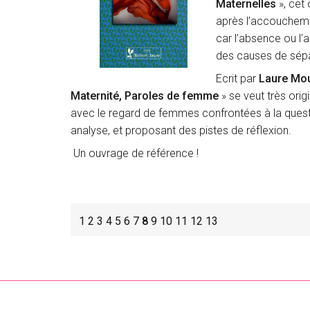
Maternelles
», cet
après l’accoucheme
car l’absence ou l’
des causes de sépa
Ecrit par
Laure Mo
Maternité, Paroles de femme
» se veut très ori
avec le regard de femmes confrontées à la questio
analyse, et proposant des pistes de réflexion.
Un ouvrage de référence !
1
2
3
4
5
6
7
8
9
10
11
12
13