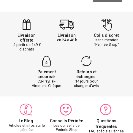
Livraison
Livraison
Colis discret
offerte
en 24 à 48 h
sans mention
"Périnée Shop"
à partir de 149
d'achats
Paiement
Retours et
sécurisé
échanges
CB-PayPal-
14 jours pour
Virement-Chèque
changer d'avis
Le Blog
Conseils Périnée
Questions
Articles et infos sur le
Les conseils de
fréquentes
périnée
Périnée Shop
FAQ spéciale Périnée