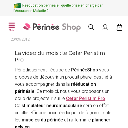
Rééducation périnéale : quelle prise en charge par
l'Assurance Maladie ?
0
MENU
20/09/2012
La video du mois : le Cefar Peristim
Pro
Périodiquement, l'équipe de
PérinéeShop
vous
propose de découvrir un produit phare, destiné à
vous accompagner dans la
rééducation
périnéale
. Ce mois-ci, nous vous proposons un
coup de projecteur sur le
Cefar Peristim Pro
.
Ce
stimulateur neuromusculaire
sera en effet
un allié efficace pour rééduquer de façon simple
les
muscles du périnée
et raffermir le
plancher
pelvien
.