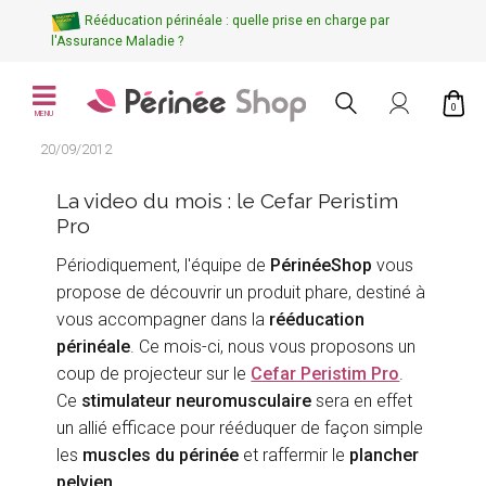
Rééducation périnéale : quelle prise en charge par
l'Assurance Maladie ?
0
MENU
20/09/2012
La video du mois : le Cefar Peristim
Pro
Périodiquement, l'équipe de
PérinéeShop
vous
propose de découvrir un produit phare, destiné à
vous accompagner dans la
rééducation
périnéale
. Ce mois-ci, nous vous proposons un
coup de projecteur sur le
Cefar Peristim Pro
.
Ce
stimulateur neuromusculaire
sera en effet
un allié efficace pour rééduquer de façon simple
les
muscles du périnée
et raffermir le
plancher
pelvien
.