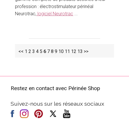
profession : électrostimulateur périnéal
Neurotrac,
logiciel Neurotrac
...
<<
1
2
3
4
5
6
7
8
9
10
11
12
13
>>
Restez en contact avec Périnée Shop
Suivez-nous sur les réseaux sociaux