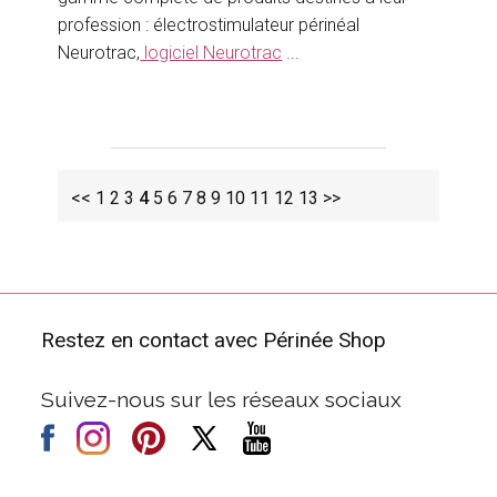
profession : électrostimulateur périnéal
Neurotrac,
logiciel Neurotrac
...
<<
1
2
3
4
5
6
7
8
9
10
11
12
13
>>
Restez en contact avec Périnée Shop
Suivez-nous sur les réseaux sociaux