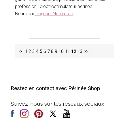
profession : électrostimulateur périnéal
Neurotrac,
logiciel Neurotrac
...
<<
1
2
3
4
5
6
7
8
9
10
11
12
13
>>
Restez en contact avec Périnée Shop
Suivez-nous sur les réseaux sociaux