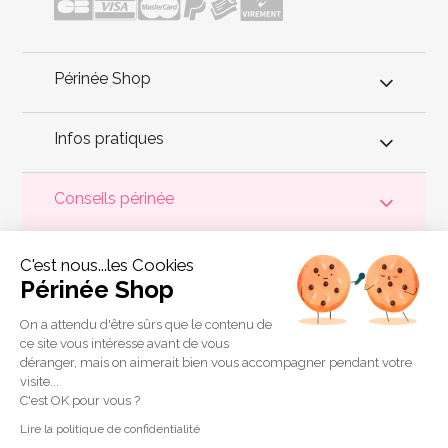
Périnée Shop
Infos pratiques
Conseils périnée
Votre
périnée
est précieux ! Il est donc primordial d'entretenir,
C'est nous...les Cookies
de muscler et de rééduquer le plancher pelvien
pour éviter les
problèmes d'
incontinence
, de pesanteur pelvienne, de manque
Périnée Shop
de sensations durant les rapports sexuels et de petites
fuites
urinaires
.
Périnée Shop
a sélectionné les meilleures solutions
pour la rééducation périnéale et pour l'auto-traitement de
On a attendu d'être sûrs que le contenu de
l'incontinence à domicile :
électrostimulateurs
,
appareils de
ce site vous intéresse avant de vous
biofeedback
,
cônes vaginaux
,
boules de Geisha
, sondes
déranger, mais on aimerait bien vous accompagner pendant votre
connectées et
accessoires pour exercices de Kegel
.
visite...
Copyright 2011 © Périnée Shop
C'est OK pour vous ?
Conditions générales de vente
Lire la politique de confidentialité