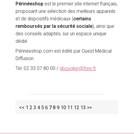
Périnéeshop
est le premier site internet français,
proposant une sélection des meilleurs appareils
et de dispositifs médicaux (
certains
remboursés par la sécurité sociale
), ainsi que
des conseils adaptés, sur un espace unique
dédié.
Périnéeshop.com est édité par Ouest Médical
Diffusion
Tel: 02 33 07 80 00 /
gbouglier@free.fr
<<
1
2
3
4
5
6
7
8
9
10
11
12
13
>>