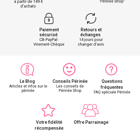
"Périnée Shop"
à partir de 149
d'achats
Paiement
Retours et
sécurisé
échanges
CB-PayPal-
14 jours pour
Virement-Chèque
changer d'avis
Le Blog
Conseils Périnée
Questions
Articles et infos sur le
Les conseils de
fréquentes
périnée
Périnée Shop
FAQ spéciale Périnée
Votre fidélité
Offre Parrainage
récompensée