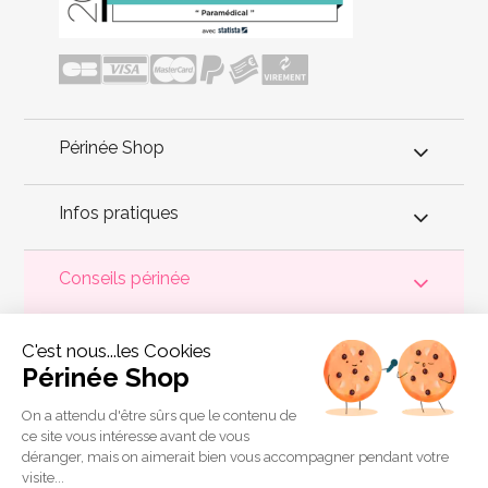
Périnée Shop
Infos pratiques
Conseils périnée
Votre
périnée
est précieux ! Il est donc primordial d'entretenir,
C'est nous...les Cookies
de muscler et de rééduquer le plancher pelvien
pour éviter les
problèmes d'
incontinence
, de pesanteur pelvienne, de manque
Périnée Shop
de sensations durant les rapports sexuels et de petites
fuites
urinaires
.
Périnée Shop
a sélectionné les meilleures solutions
pour la rééducation périnéale et pour l'auto-traitement de
On a attendu d'être sûrs que le contenu de
l'incontinence à domicile :
électrostimulateurs
,
appareils de
ce site vous intéresse avant de vous
biofeedback
,
cônes vaginaux
,
boules de Geisha
, sondes
déranger, mais on aimerait bien vous accompagner pendant votre
connectées et
accessoires pour exercices de Kegel
.
visite...