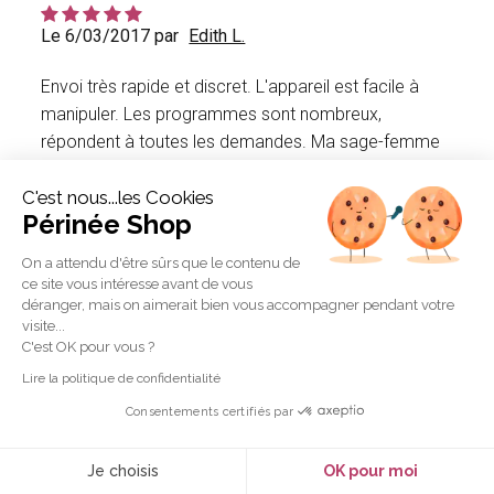
Le 6/03/2017 par
Edith L.
Envoi très rapide et discret. L'appareil est facile à
manipuler. Les programmes sont nombreux,
répondent à toutes les demandes. Ma sage-femme
a même pu rajouter des programmes personnalisés.
C'est nous...les Cookies
Dès la première semaine, les résultats positifs étaient
Périnée Shop
sentis. La sonde est bien adaptée. Site et matériels
parfaits, à recommander !
On a attendu d'être sûrs que le contenu de
ce site vous intéresse avant de vous
déranger, mais on aimerait bien vous accompagner pendant votre
visite...
Le 19/02/2017 par
Nadège P.
C'est OK pour vous ?
Lire la politique de confidentialité
très simple d'utilisation et programmes variés
Consentements certifiés par
Je choisis
OK pour moi
Le 17/02/2017 par
ELODIE S.