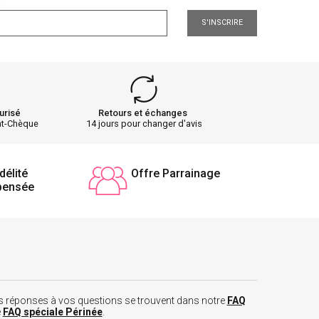
S'INSCRIRE
urisé
Retours et échanges
nt-Chèque
14 jours pour changer d'avis
délité
Offre Parrainage
pensée
 les réponses à vos questions se trouvent dans notre
FAQ
e
FAQ spéciale Périnée
.