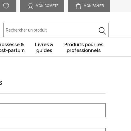
MON COMPTE
MON PANIER
0
rossesse &
Livres &
Produits pour les
ost-partum
guides
professionnels
s