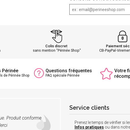
Colis discret
Paiement séc
h
sans mention "Périnée Shop"
CB-PayPal-Vireme
s Périnée
Questions fréquentes
Votre fi
ls de Périnée Shop
FAQ spéciale Périnée
récom
Service clients
vue. Produit conforme
Prenez le temps de vérifier si
erci
Infos pratiques
ou dans notr