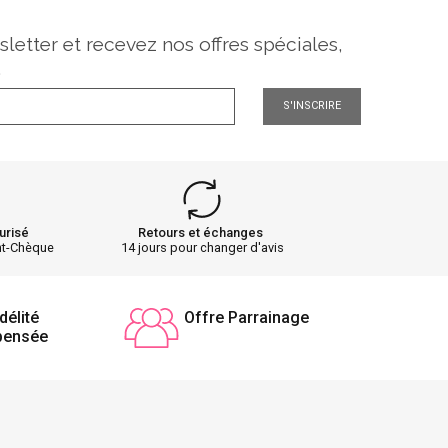
sletter et recevez nos offres spéciales,
.
S'INSCRIRE
urisé
Retours et échanges
nt-Chèque
14 jours pour changer d'avis
délité
Offre Parrainage
pensée