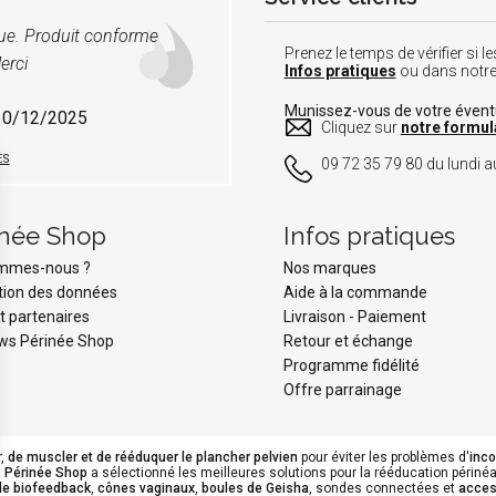
vue. Produit conforme
Prenez le temps de vérifier si
erci
Infos pratiques
ou dans notr
Munissez-vous de votre éven
 30/12/2025
Cliquez sur
notre formul
ES
09 72 35 79 80 du lundi au
inée Shop
Infos pratiques
ommes-nous ?
Nos marques
tion des données
Aide à la commande
t partenaires
Livraison
-
Paiement
ws Périnée Shop
Retour et échange
Programme fidélité
Offre parrainage
r,
de muscler et de rééduquer le plancher pelvien
pour éviter les problèmes d'
inc
.
Périnée Shop
a sélectionné les meilleures solutions pour la rééducation périnéal
de biofeedback
,
cônes vaginaux
,
boules de Geisha
, sondes connectées et
acces
s Options