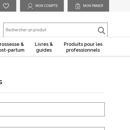
MON COMPTE
MON PANIER
0
rossesse &
Livres &
Produits pour les
ost-partum
guides
professionnels
s