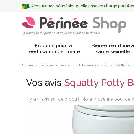
Rééducation périnéale : quelle prise en charge par l'A
La Boutique du périnée et de la rééducation périnéale
Produits pour la
Bien-être intime 
rééducation périnéale
santé sexuelle
Accueil
Hygiène intime & confort du périnée
Squatty Potty Bamb
Vos avis
Squatty Potty 
Il y a 4 avis sur ce produit. Note moyenne pour ce p