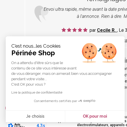
Envoi ultra rapide, même avant la date pré
à l'annonce. Rien à dire. M
par
Cecile R.
, Le
LIRE TOUS LES TÉMOIGNAG
C'est nous...les Cookies
Périnée Shop
Pér
On a attendu d'être sûrs que le
contenu de ce site vous intéresse avant
Qui s
de vous déranger, mais on aimerait bien vous accompagner
Protec
pendant votre visite...
Liens e
C'est OK pour vous ?
Les ne
Lire la politique de confidentialité
Consentements certifiés par
Je choisis
OK pour moi
Votre
périnée
est précieux ! Il est donc primordial d'entreteni
durant les rapports sexuels et de petites
fuites urinaires
Axeptio consent
électrostimulateurs
,
appareils 
Plateforme de Gestion du Consentement : Personnalisez vo