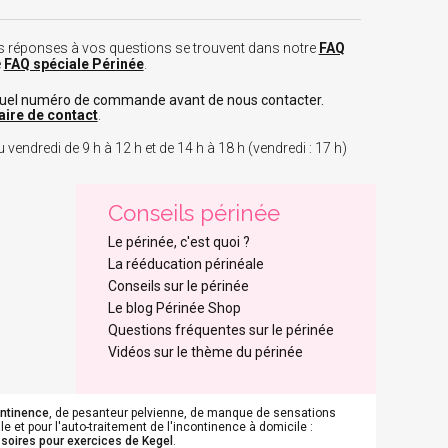
 les réponses à vos questions se trouvent dans notre
FAQ
e
FAQ spéciale Périnée
.
tuel numéro de commande avant de nous contacter.
aire de contact
.
 vendredi de 9 h à 12 h et de 14 h à 18 h (vendredi : 17 h)
Conseils périnée
Le périnée, c'est quoi ?
La rééducation périnéale
Conseils sur le périnée
Le blog Périnée Shop
Questions fréquentes sur le périnée
Vidéos sur le thème du périnée
ontinence
, de pesanteur pelvienne, de manque de sensations
e et pour l'auto-traitement de l'incontinence à domicile :
soires pour exercices de Kegel
.