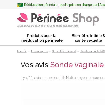
Rééducation périnéale : quelle prise en charge par l'A
La Boutique du périnée et de la rééducation périnéale
Produits pour la
Bien-être intime 
rééducation périnéale
santé sexuelle
Accueil
Les marques
Sugar International
Sonde vaginale NO
Vos avis
Sonde vaginal
Il y a 11 avis sur ce produit. Note moyenne pour ce 