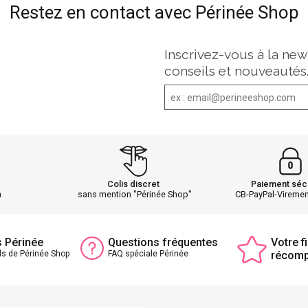
Restez en contact avec Périnée Shop
Inscrivez-vous à la new
conseils et nouveautés
Colis discret
Paiement séc
h
sans mention "Périnée Shop"
CB-PayPal-Vireme
s Périnée
Questions fréquentes
Votre fi
ls de Périnée Shop
FAQ spéciale Périnée
récom