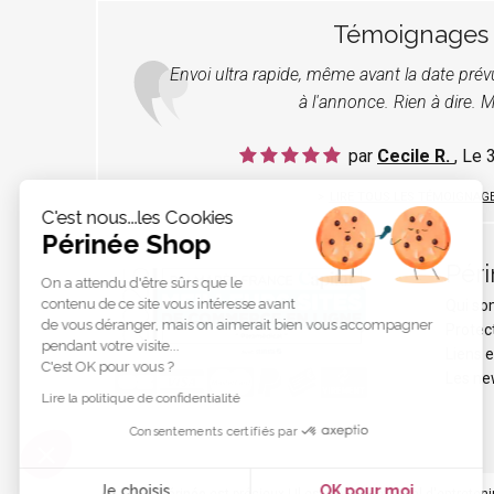
Témoignages
Envoi ultra rapide, même avant la date pré
à l'annonce. Rien à dire. M
par
Cecile R.
, Le
LIRE TOUS LES TÉMOIGNAG
C'est nous...les Cookies
Périnée Shop
Pér
On a attendu d'être sûrs que le
contenu de ce site vous intéresse avant
Qui s
de vous déranger, mais on aimerait bien vous accompagner
Protec
pendant votre visite...
Liens e
C'est OK pour vous ?
Les ne
Lire la politique de confidentialité
Consentements certifiés par
Je choisis
OK pour moi