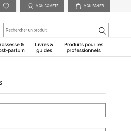
MON COMPTE
MON PANIER
0
rossesse &
Livres &
Produits pour les
ost-partum
guides
professionnels
s