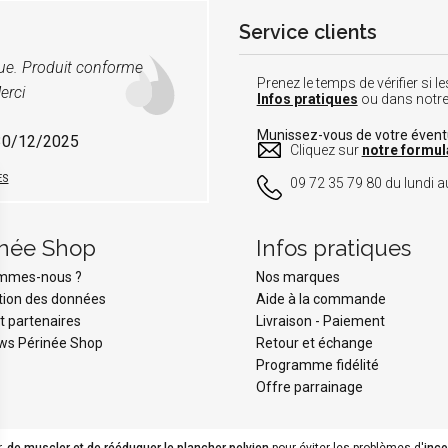
Service clients
vue. Produit conforme
Prenez le temps de vérifier si
erci
Infos pratiques
ou dans notr
Munissez-vous de votre éven
 30/12/2025
Cliquez sur
notre formul
ES
09 72 35 79 80 du lundi au
inée Shop
Infos pratiques
ommes-nous ?
Nos marques
tion des données
Aide à la commande
t partenaires
Livraison
-
Paiement
ws Périnée Shop
Retour et échange
Programme fidélité
Offre parrainage