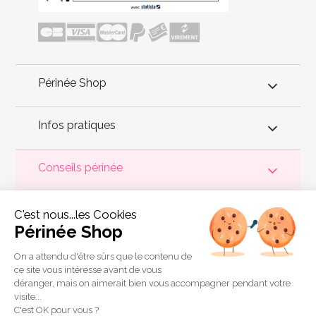
Périnée Shop
Infos pratiques
Conseils périnée
Votre
périnée
est précieux ! Il est donc primordial d'entretenir,
C'est nous...les Cookies
de muscler et de rééduquer le plancher pelvien
pour éviter les
problèmes d'
incontinence
, de pesanteur pelvienne, de manque
Périnée Shop
de sensations durant les rapports sexuels et de petites
fuites
urinaires
.
Périnée Shop
a sélectionné les meilleures solutions
pour la rééducation périnéale et pour l'auto-traitement de
On a attendu d'être sûrs que le contenu de
l'incontinence à domicile :
électrostimulateurs
,
appareils de
ce site vous intéresse avant de vous
biofeedback
,
cônes vaginaux
,
boules de Geisha
, sondes
déranger, mais on aimerait bien vous accompagner pendant votre
connectées et
accessoires pour exercices de Kegel
.
visite...
Copyright 2011 © Périnée Shop
C'est OK pour vous ?