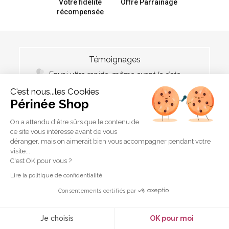
Votre fidélité
Offre Parrainage
récompensée
Témoignages
Envoi ultra rapide, même avant la date
prévue. Produit conforme à l'annonce.
C'est nous...les Cookies
Rien à dire. Merci
Périnée Shop
par
Cecile R.
, Le
On a attendu d'être sûrs que le contenu de
30/12/2025
ce site vous intéresse avant de vous
déranger, mais on aimerait bien vous accompagner pendant votre
LIRE TOUS LES TÉMOIGNAGES
visite...
C'est OK pour vous ?
Lire la politique de confidentialité
Service clients
Consentements certifiés par
Je choisis
OK pour moi