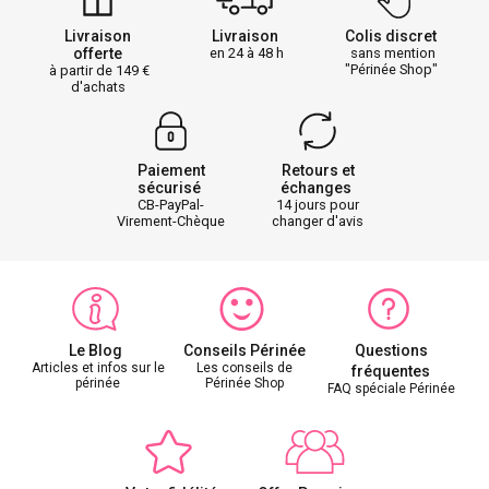
Livraison
Livraison
Colis discret
offerte
en 24 à 48 h
sans mention
"Périnée Shop"
à partir de 149
d'achats
Paiement
Retours et
sécurisé
échanges
CB-PayPal-
14 jours pour
Virement-Chèque
changer d'avis
Le Blog
Conseils Périnée
Questions
Articles et infos sur le
Les conseils de
fréquentes
périnée
Périnée Shop
FAQ spéciale Périnée